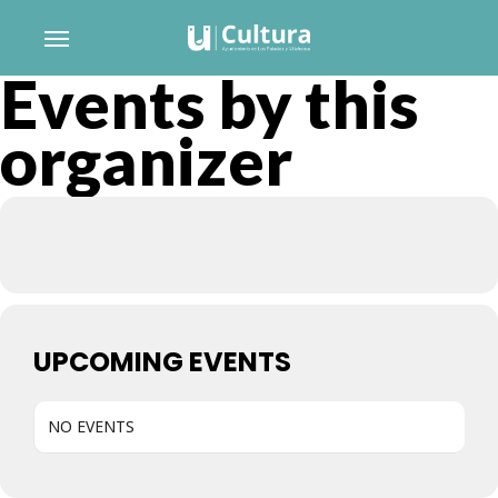
Skip
Menu
to
Events by this
main
content
organizer
UPCOMING EVENTS
NO EVENTS