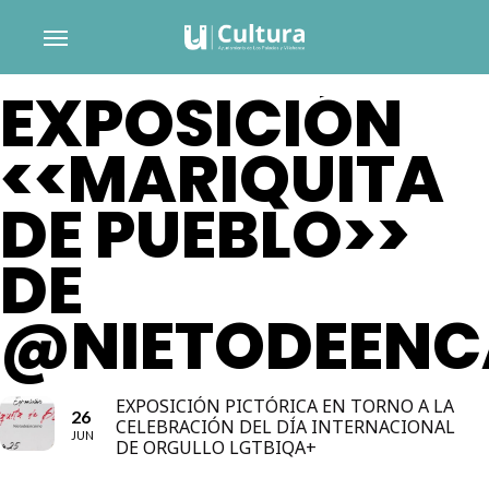
Skip
Menu
to
main
EXPOSICIÓN
content
<<MARIQUITA
DE PUEBLO>>
DE
@NIETODEENC
EXPOSICIÓN PICTÓRICA EN TORNO A LA
26
CELEBRACIÓN DEL DÍA INTERNACIONAL
JUN
DE ORGULLO LGTBIQA+