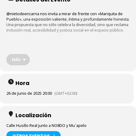
@nietodeencarna nos invita a mirar de frente con «Mariquita de
Pueblo», una exposición valiente, íntima y profundamente honesta.
Una propuesta que no sólo celebra la
diversidad, sino que reclama
inclusión real, accesibilidad y justicia social en el espacio público.
Un gesto artístico y vital que borda con hilo rojo la tradición, la
resistencia y el orgullo.
MÁS
Organiza: Delegación de Cultura del Ayuntamiento de Los Palacios
y Villafranca
Hora
Colabora: Red Estatal de Municipios Orgullosos
26 de Junio de 2025 20:00
(GMT+02:00)
Localización
Calle Husillo Real junto a NO8DO y Mu´apelo
OTROS EVENTOS