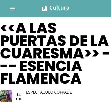
Skip
Menu
to
main
<<A LAS
content
PUERTAS DE LA
CUARESMA>> -
-- ESENCIA
FLAMENCA
ESPECTÁCULO COFRADE
14
FEB