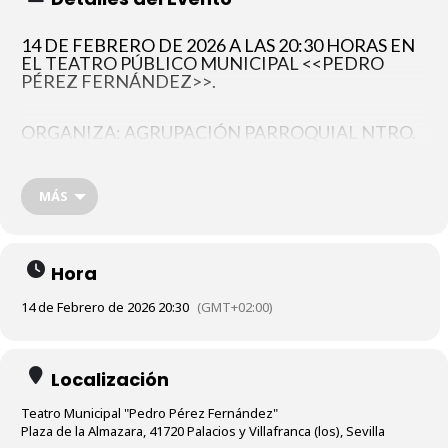
14 DE FEBRERO DE 2026 A LAS 20:30 HORAS EN
EL TEATRO PÚBLICO MUNICIPAL <<PEDRO
PÉREZ FERNÁNDEZ>>.
ORGANIZA: AGRUPACIÓN PARROQUIAL NTRO.
SEÑOR DEL AMOR Y HUMILDAD EN SUS TRES
CAÍDAS Y NTRA. SRA. DE LA PAZ Y ESPERANZA
DE LOS DESAMPARADOS.
MÁS
COLABORA: DELEGACIÓN DE CULTURA DEL
AYUNTAMIENTO DE LOS PALACIOS Y
Hora
VILLAFRANCA.
14 de Febrero de 2026 20:30
(GMT+02:00)
ENTRADAS: DONATIVO DE 10€ EN FERRETERÍA
FERNÁNDEZ Y PARROQUIA DEL BUEN PASTOR.
Localización
Teatro Municipal "Pedro Pérez Fernández"
Plaza de la Almazara, 41720 Palacios y Villafranca (los), Sevilla