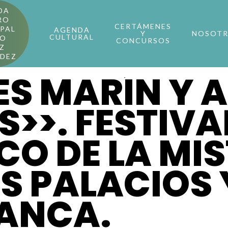
DA
RO
CERTÁMENES
PAL
AGENDA
Y
NOSOT
CULTURAL
RO
CONCURSOS
Z
NDEZ
ÉS MARÍN Y 
>>. FESTIVA
O DE LA MIS
OS PALACIOS 
RANCA.