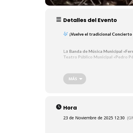
Detalles del Evento
¡Vuelve el tradicional Concierto
La
Banda de Música Municipal «Fe
Teatro Público Municipal «Pedro P
Un evento organizado junto a la
De
MÁS
músicos:
.
Santa Cecilia
No te pierdas esta tradición ta
¡Te esperamos para vivir juntos una
Hora
23 de Noviembre de 2025 12:30
(G