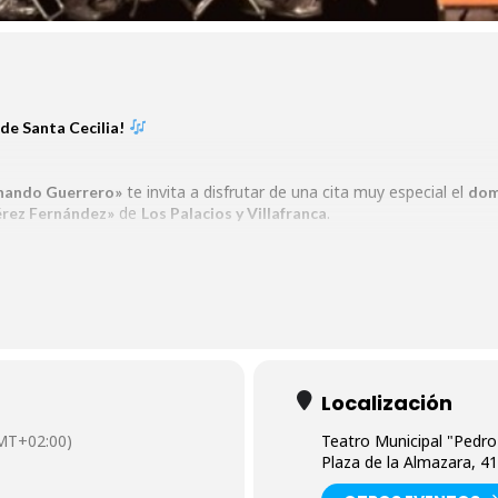
 de Santa Cecilia!
te invita a disfrutar de una cita muy especial el
rnando Guerrero»
dom
de
.
érez Fernández»
Los Palacios y Villafranca
del Ayuntamiento, donde celebraremos con músi
legación de Cultura
n esperada, llena de talento, pasión y sonoridad.
 mañana inolvidable!
Localización
MT+02:00)
Teatro Municipal "Pedr
Plaza de la Almazara, 417