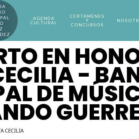
DA
RO
CERTÁMENES
PAL
AGENDA
Y
NOSOT
CULTURAL
RO
CONCURSOS
Z
NDEZ
RTO EN HONO
ECILIA - BA
PAL DE MÚSI
ANDO GUERR
A CECILIA