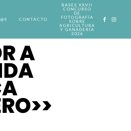
BASES XXVII
CONCURSO
DE
FOTOGRAFÍA
FACEBOOK
INSTAG
R@S
CONTACTO
SOBRE
AGRICULTURA
Y GANADERÍA
2026
R A
NDA
CA
ERO>>