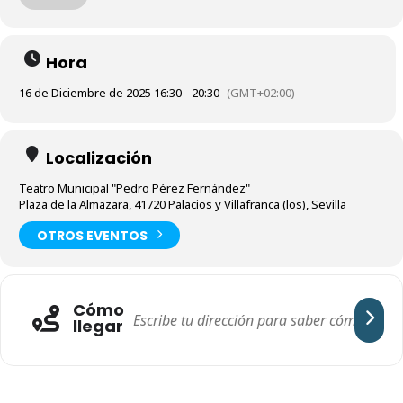
2ª sesión a las 18:30 h.
Tarde de cine organizada por la Cabalgata el Rey
Hora
Melchor con la colaboración de la Delegación de
Cultura del Ayuntamiento de Los Palacios y
16 de Diciembre de 2025 16:30 - 20:30
(GMT+02:00)
Villafranca.
Obtén tus entradas en el teléfono 660777321
Localización
Teatro Municipal "Pedro Pérez Fernández"
Plaza de la Almazara, 41720 Palacios y Villafranca (los), Sevilla
OTROS EVENTOS
Cómo
llegar