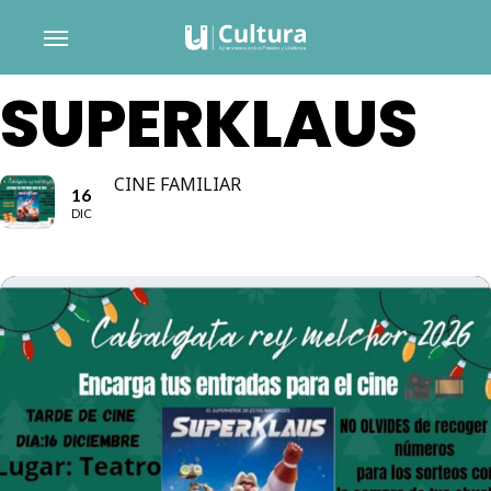
Skip
Menu
to
main
SUPERKLAUS
content
CINE FAMILIAR
16
DIC