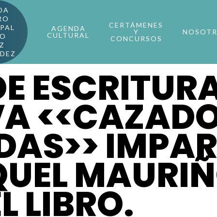
DA
RO
CERTÁMENES
PAL
AGENDA
Y
NOSOT
CULTURAL
RO
CONCURSOS
Z
NDEZ
DE ESCRITUR
VA <<CAZADO
DAS>> IMPAR
UEL MAURIÑ
L LIBRO.