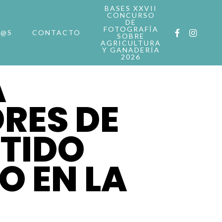
BASES XXVII
CONCURSO
DE
FOTOGRAFÍA
FACEBOOK
INSTAG
R@S
CONTACTO
SOBRE
AGRICULTURA
Y GANADERÍA
2026
A
RES DE
TIDO
O EN LA